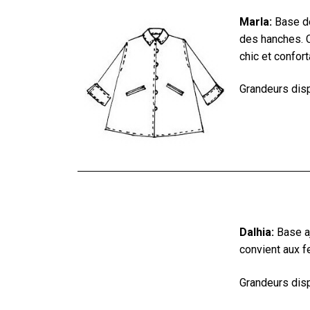
Marla:
Base de
des hanches. 
chic et confort
Grandeurs dis
Dalhia:
Base aj
convient aux f
Grandeurs disp