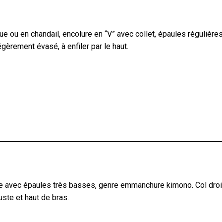
ue ou en chandail, encolure en “V” avec collet, épaules régulièr
égèrement évasé, à enfiler par le haut.
 avec épaules très basses, genre emmanchure kimono. Col droit
uste et haut de bras.