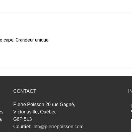
 cape. Grandeur unique.
CONTACT
I
Pierre Poisson 20 rue Gagné,
és
Victoriaville, Québec
a
G6P 5L3
Courriel:
info@pierrepoisson.com