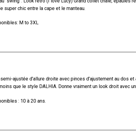
 “swing”. Look rétro (I love Lucy) Grand collet châle, épaules ré
le super chic entre la cape et le manteau.
ponibles: M to 3XL
emi-ajustée d’allure droite avec pinces d’ajustement au dos et à
moins que le style DALHIA. Donne vraiment un look droit avec u
onibles : 10 à 20 ans.